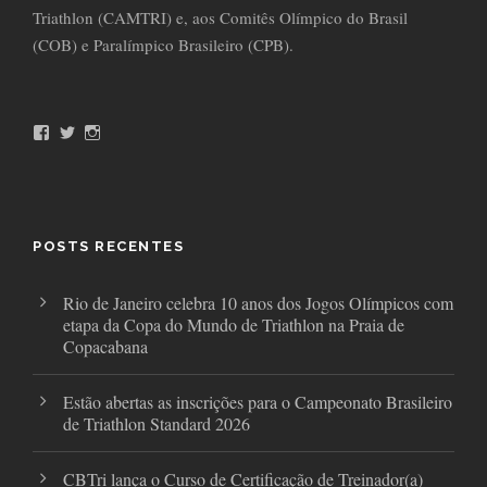
Triathlon (CAMTRI) e, aos Comitês Olímpico do Brasil
(COB) e Paralímpico Brasileiro (CPB).
F
T
I
a
w
n
c
i
s
e
t
t
b
t
a
o
e
g
o
r
r
POSTS RECENTES
k
a
m
Rio de Janeiro celebra 10 anos dos Jogos Olímpicos com
etapa da Copa do Mundo de Triathlon na Praia de
Copacabana
Estão abertas as inscrições para o Campeonato Brasileiro
de Triathlon Standard 2026
CBTri lança o Curso de Certificação de Treinador(a)