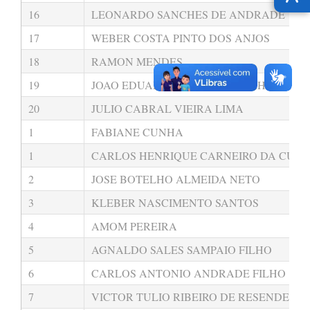
16
LEONARDO SANCHES DE ANDRADE
17
WEBER COSTA PINTO DOS ANJOS
18
RAMON MENDES
19
JOAO EDUARDO MEDINA COELHO
20
JULIO CABRAL VIEIRA LIMA
1
FABIANE CUNHA
1
CARLOS HENRIQUE CARNEIRO DA CUN
2
JOSE BOTELHO ALMEIDA NETO
3
KLEBER NASCIMENTO SANTOS
4
AMOM PEREIRA
5
AGNALDO SALES SAMPAIO FILHO
6
CARLOS ANTONIO ANDRADE FILHO
7
VICTOR TULIO RIBEIRO DE RESENDE