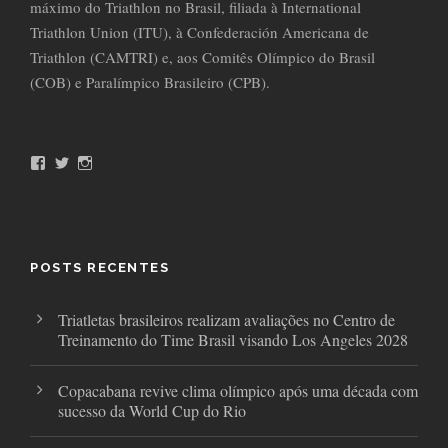
máximo do Triathlon no Brasil, filiada à International
Triathlon Union (ITU), à Confederación Americana de
Triathlon (CAMTRI) e, aos Comitês Olímpico do Brasil
(COB) e Paralímpico Brasileiro (CPB).
F
T
I
a
w
n
c
i
s
e
t
t
b
t
a
o
e
g
o
r
r
POSTS RECENTES
k
a
m
Triatletas brasileiros realizam avaliações no Centro de
Treinamento do Time Brasil visando Los Angeles 2028
Copacabana revive clima olímpico após uma década com
sucesso da World Cup do Rio