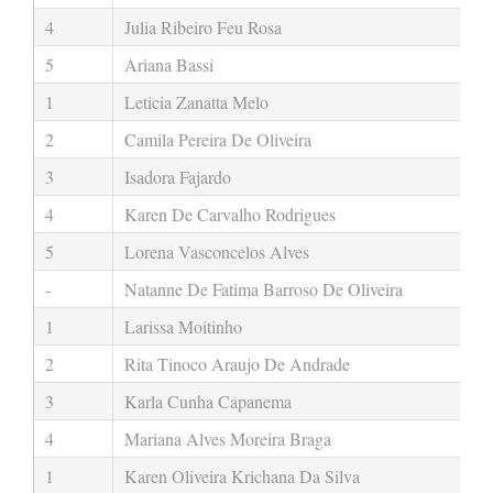
4
Julia Ribeiro Feu Rosa
5
Ariana Bassi
1
Leticia Zanatta Melo
2
Camila Pereira De Oliveira
3
Isadora Fajardo
4
Karen De Carvalho Rodrigues
5
Lorena Vasconcelos Alves
-
Natanne De Fatima Barroso De Oliveira
1
Larissa Moitinho
2
Rita Tinoco Araujo De Andrade
3
Karla Cunha Capanema
4
Mariana Alves Moreira Braga
1
Karen Oliveira Krichana Da Silva