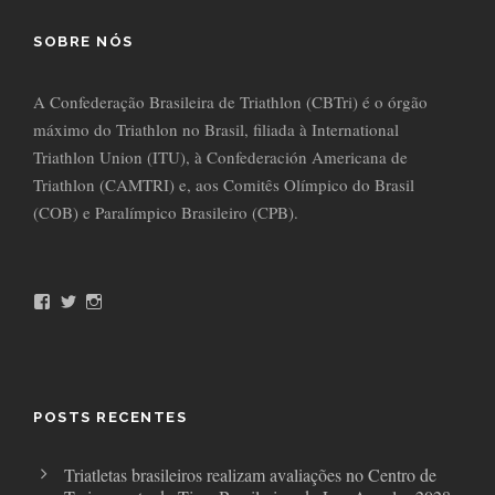
SOBRE NÓS
A Confederação Brasileira de Triathlon (CBTri) é o órgão
máximo do Triathlon no Brasil, filiada à International
Triathlon Union (ITU), à Confederación Americana de
Triathlon (CAMTRI) e, aos Comitês Olímpico do Brasil
(COB) e Paralímpico Brasileiro (CPB).
F
T
I
a
w
n
c
i
s
e
t
t
b
t
a
o
e
g
o
r
r
POSTS RECENTES
k
a
m
Triatletas brasileiros realizam avaliações no Centro de