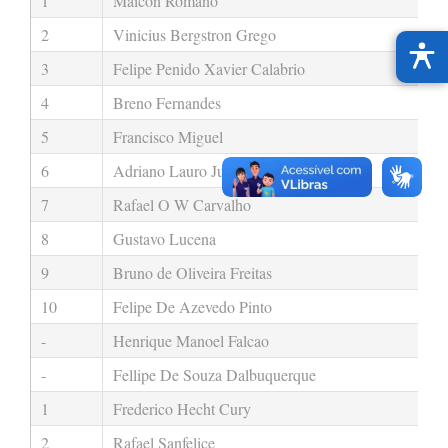
1
Maicon Romano
2
Vinicius Bergstron Grego
3
Felipe Penido Xavier Calabrio
4
Breno Fernandes
5
Francisco Miguel
6
Adriano Lauro Junior
7
Rafael O W Carvalho
8
Gustavo Lucena
9
Bruno de Oliveira Freitas
10
Felipe De Azevedo Pinto
-
Henrique Manoel Falcao
-
Fellipe De Souza Dalbuquerque
1
Frederico Hecht Cury
2
Rafael Sanfelice