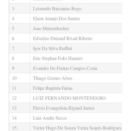
3
Leonardo Barcanias Rego
4
Elson Araujo Dos Santos
5
Joao Mutzenbecher
6
Edvelzio Dnizard Rivail Ribeiro
7
Igor Da Silva Ruffini
8
Eric Stephan Foks Hamers
9
Evandro De Freitas Campos Costa
10
Thiago Gomes Alves
11
Felipe Baptista Farias
12
LUIZ FERNANDO MONTENEGRO
13
Flavio Evangelista Rigaud Junior
14
Luiz Andre Secco
15
Victor Hugo De Souza Vieira Soares Rodrigues Pere