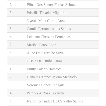
2
Elinai Dos Santos Freitas Schutz
3
Priscilla Teixeira Migliorini
4
Nycole Mota Cortat Arcenio
5
Camila Fernandes dos Santos
6
Leidiane Christina Fernandes
7
Maribel Perez Leon
8
Aline De Carvalho Silva
9
Gisele Da Cunha Farias
1
Emily Loterio Barcelos
2
Daniela Campos Vieira Machado
3
Veronica Lopez Echague
4
Patricia A Rosa Tavarone
5
Ivanir Fernandes De Carvalho Santos