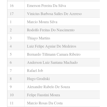
16
Emerson Pereira Da Silva
17
Vinicius Barbosa Salles De Azereso
1
Marcio Moura Silva
2
Rodolfo Freitas Do Nascimento
3
Thiago Martins
4
Luiz Felipe Aguiar De Medeiros
5
Bernardo Tillmann Camara Ribeiro
6
Anderson Luiz Santana Machado
7
Rafael Job
8
Hugo Grodiski
9
Alexandre Rabelo De Souza
10
Felipe Faustini Moura
11
Marcio Rosas Da Costa