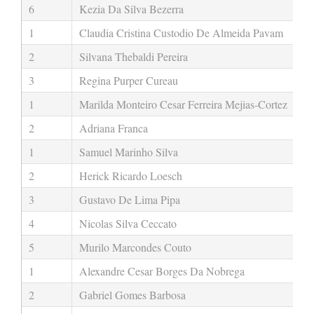
6
Kezia Da Silva Bezerra
1
Claudia Cristina Custodio De Almeida Pavam
2
Silvana Thebaldi Pereira
3
Regina Purper Cureau
1
Marilda Monteiro Cesar Ferreira Mejias-Cortez
2
Adriana Franca
1
Samuel Marinho Silva
2
Herick Ricardo Loesch
3
Gustavo De Lima Pipa
4
Nicolas Silva Ceccato
5
Murilo Marcondes Couto
1
Alexandre Cesar Borges Da Nobrega
2
Gabriel Gomes Barbosa