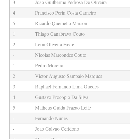
3
Joao Guilherme Pedrosa De Oliveira
4
Francisco Perin Costa Carneiro
5
Ricardo Quemello Marson
1
Thiago Canabrava Couto
2
Leon Oliveira Favre
-
Nicolas Marcondes Couto
1
Pedro Moreira
2
Victor Augusto Sampaio Marques
3
Raphael Fernando Lima Guedes
4
Gustavo Procopio Da Silva
5
Matheus Guida Frazao Leite
-
Fernando Nunes
-
Joao Galvao Ceridono