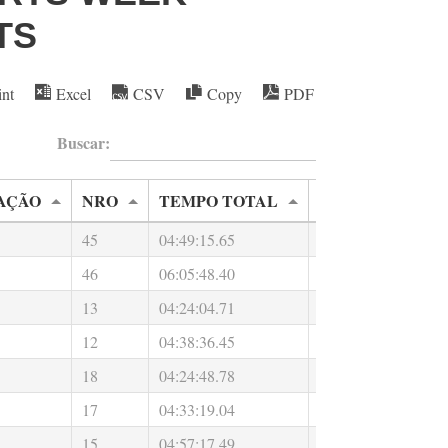
TS
int
Excel
CSV
Copy
PDF
Buscar:
AÇÃO
NRO
TEMPO TOTAL
NATAÇÃO
45
04:49:15.65
00:30:12.00
0
46
06:05:48.40
00:36:10.00
0
13
04:24:04.71
00:24:47.00
0
12
04:38:36.45
00:27:17.00
0
18
04:24:48.78
00:30:10.00
0
17
04:33:19.04
00:30:13.00
0
15
04:57:17.49
00:32:56.00
0