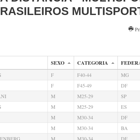
RASILEIROS MULTISPOR
Pr
SEXO
CATEGORIA
FEDER
S
F
F40-44
MG
F
F45-49
DF
ANI
M
M25-29
SP
S
M
M25-29
ES
M
M30-34
DF
M
M30-34
BA
DENBERG
M
M30-34
DF