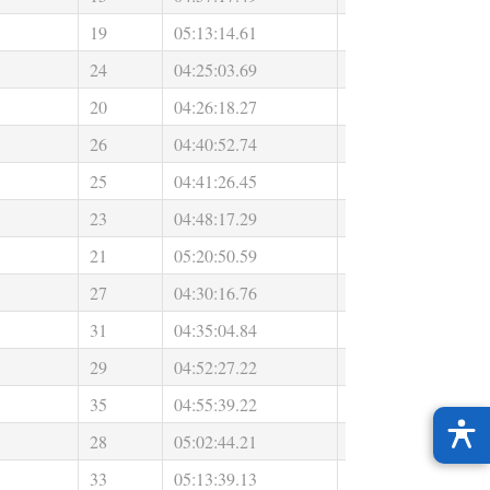
19
05:13:14.61
00:47:30.00
0
24
04:25:03.69
00:34:01.00
0
20
04:26:18.27
00:25:54.00
0
26
04:40:52.74
00:29:40.00
0
25
04:41:26.45
00:34:22.00
0
23
04:48:17.29
00:34:19.00
0
21
05:20:50.59
00:31:58.00
0
27
04:30:16.76
00:31:41.00
0
31
04:35:04.84
00:29:38.00
0
29
04:52:27.22
00:34:10.00
0
35
04:55:39.22
00:28:34.00
0
28
05:02:44.21
00:32:47.00
0
33
05:13:39.13
00:31:17.00
0