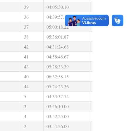
39
04:05:30.10
00:24:30.00
0
36
04:39:57.15
00:29:11.00
0
37
05:00:18.22
00:33:07.00
0
38
05:36:01.87
00:36:22.00
0
42
04:31:24.68
00:29:34.00
0
41
04:58:48.67
00:34:52.00
0
43
05:28:33.39
00:42:39.00
0
40
06:32:58.15
00:47:16.00
0
44
05:24:23.36
00:31:33.00
0
5
04:33:37.74
00:25:57.00
0
3
03:46:10.00
00:24:03.00
0
4
03:52:25.00
00:25:54.00
0
2
03:54:26.00
00:22:40.00
0