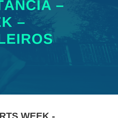
TÂNCIA –
K –
LEIROS
ORTS WEEK -