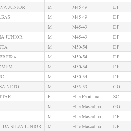
IVA JUNIOR
M
M45-49
DF
AGAS
M
M45-49
DF
M
M45-49
DF
IA JUNIOR
M
M45-49
DF
STA
M
M50-54
DF
EREIRA
M
M50-54
DF
HOMEM
M
M50-54
DF
RO
M
M50-54
DF
SA NETO
M
M55-59
GO
TTAR
F
Elite Feminina
SC
M
Elite Masculina
GO
M
Elite Masculina
DF
 DA SILVA JUNIOR
M
Elite Masculina
DF