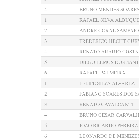
4
BRUNO MENDES SOARE
1
RAFAEL SILVA ALBUQU
2
ANDRE CORAL SAMPAIO
3
FREDERICO HECHT CUR
4
RENATO ARAUJO COSTA
5
DIEGO LEMOS DOS SAN
6
RAFAEL PALMEIRA
1
FELIPE SILVA ALVAREZ
2
FABIANO SOARES DOS 
3
RENATO CAVALCANTI
4
BRUNO CESAR CARVAL
5
JOAO RICARDO PEREIRA
6
LEONARDO DE MENEZE