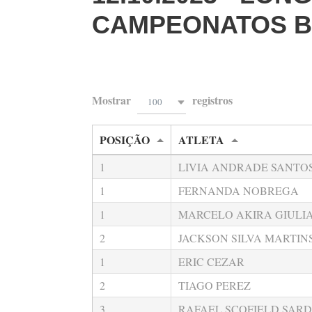
CAMPEONATOS B
Mostrar
registros
100
POSIÇÃO
ATLETA
1
LIVIA ANDRADE SANTO
1
FERNANDA NOBREGA
1
MARCELO AKIRA GIULI
2
JACKSON SILVA MARTIN
1
ERIC CEZAR
2
TIAGO PEREZ
3
RAFAEL SCOFIELD SAR