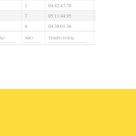
1
04:42:47.78
00:25:52.00
0
7
05:11:44.95
00:39:19.00
0
6
04:38:01.36
00:30:05.00
0