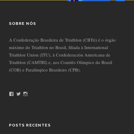
SOBRE NÓS
A Confederação Brasileira de Triathlon (CBTri) é o órgão
máximo do Triathlon no Brasil, filiada à International
Triathlon Union (ITU), à Confederación Americana de
Triathlon (CAMTRI) e, aos Comitês Olímpico do Brasil
(COB) e Paralímpico Brasileiro (CPB).
F
T
I
a
w
n
c
i
s
e
t
t
b
t
a
o
e
g
o
r
r
POSTS RECENTES
k
a
m