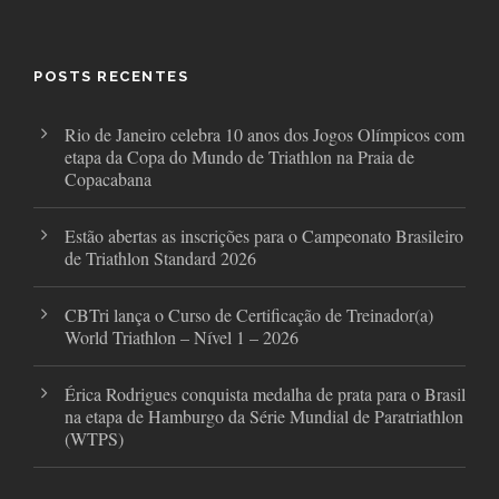
e
t
t
b
t
a
o
e
g
o
r
r
POSTS RECENTES
k
a
m
Rio de Janeiro celebra 10 anos dos Jogos Olímpicos com
etapa da Copa do Mundo de Triathlon na Praia de
Copacabana
Estão abertas as inscrições para o Campeonato Brasileiro
de Triathlon Standard 2026
CBTri lança o Curso de Certificação de Treinador(a)
World Triathlon – Nível 1 – 2026
Érica Rodrigues conquista medalha de prata para o Brasil
na etapa de Hamburgo da Série Mundial de Paratriathlon
(WTPS)