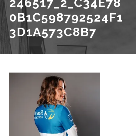
246517_2_C34E78
0B1C598792524F1
3D1A573C8B7