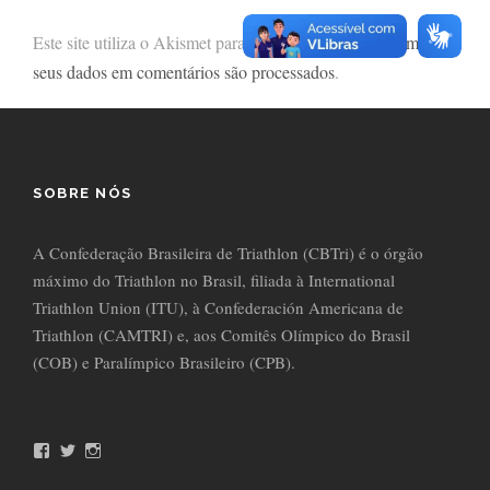
Este site utiliza o Akismet para reduzir spam.
Saiba como
seus dados em comentários são processados
.
SOBRE NÓS
A Confederação Brasileira de Triathlon (CBTri) é o órgão
máximo do Triathlon no Brasil, filiada à International
Triathlon Union (ITU), à Confederación Americana de
Triathlon (CAMTRI) e, aos Comitês Olímpico do Brasil
(COB) e Paralímpico Brasileiro (CPB).
F
T
I
a
w
n
c
i
s