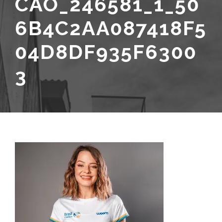
CAO_246581_1_50
6B4C2AA087418F5
04D8DF935F6300
3