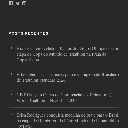
F
T
I
a
w
n
c
i
s
e
t
t
b
t
a
o
e
g
o
r
r
POSTS RECENTES
k
a
m
Rio de Janeiro celebra 10 anos dos Jogos Olímpicos com
etapa da Copa do Mundo de Triathlon na Praia de
Copacabana
Estão abertas as inscrições para o Campeonato Brasileiro
de Triathlon Standard 2026
CBTri lança o Curso de Certificação de Treinador(a)
World Triathlon – Nível 1 – 2026
Érica Rodrigues conquista medalha de prata para o Brasil
na etapa de Hamburgo da Série Mundial de Paratriathlon
(WTPS)