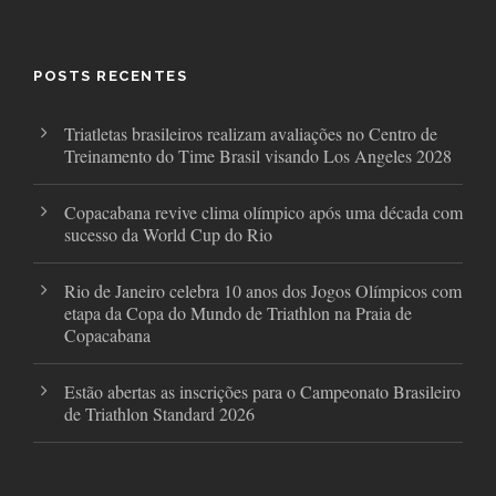
e
t
t
b
t
a
o
e
g
o
r
r
POSTS RECENTES
k
a
m
Triatletas brasileiros realizam avaliações no Centro de
Treinamento do Time Brasil visando Los Angeles 2028
Copacabana revive clima olímpico após uma década com
sucesso da World Cup do Rio
Rio de Janeiro celebra 10 anos dos Jogos Olímpicos com
etapa da Copa do Mundo de Triathlon na Praia de
Copacabana
Estão abertas as inscrições para o Campeonato Brasileiro
de Triathlon Standard 2026