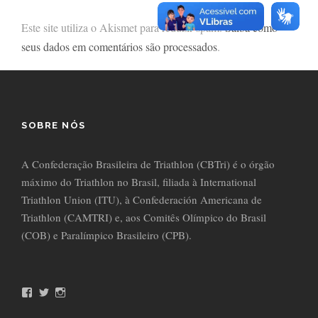
Este site utiliza o Akismet para reduzir spam.
Saiba como
seus dados em comentários são processados
.
SOBRE NÓS
A Confederação Brasileira de Triathlon (CBTri) é o órgão
máximo do Triathlon no Brasil, filiada à International
Triathlon Union (ITU), à Confederación Americana de
Triathlon (CAMTRI) e, aos Comitês Olímpico do Brasil
(COB) e Paralímpico Brasileiro (CPB).
F
T
I
a
w
n
c
i
s