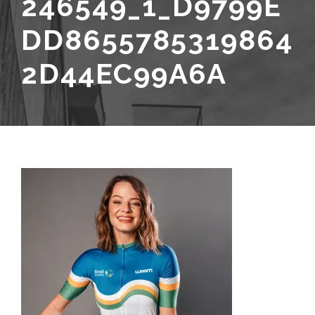
246549_1_D9799E
DD8655785319864
2D44EC99A6A