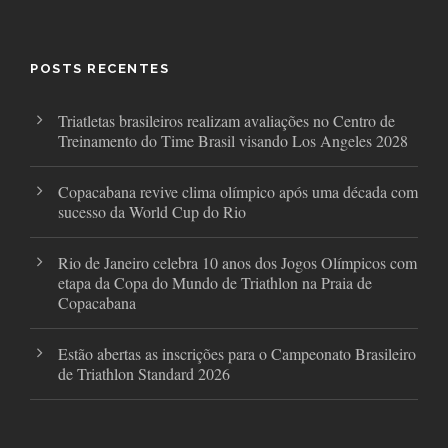
e
t
t
b
t
a
o
e
g
o
r
r
POSTS RECENTES
k
a
m
Triatletas brasileiros realizam avaliações no Centro de
Treinamento do Time Brasil visando Los Angeles 2028
Copacabana revive clima olímpico após uma década com
sucesso da World Cup do Rio
Rio de Janeiro celebra 10 anos dos Jogos Olímpicos com
etapa da Copa do Mundo de Triathlon na Praia de
Copacabana
Estão abertas as inscrições para o Campeonato Brasileiro
de Triathlon Standard 2026