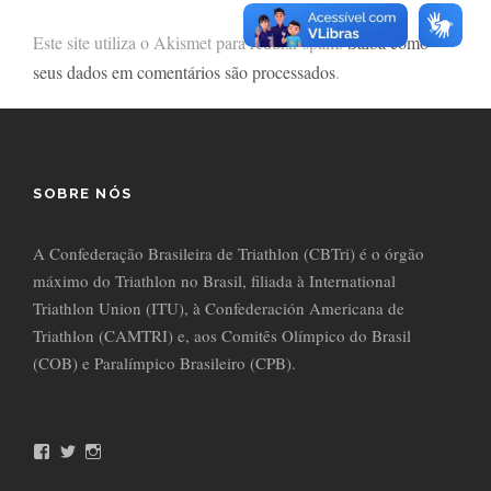
Este site utiliza o Akismet para reduzir spam.
Saiba como
seus dados em comentários são processados
.
SOBRE NÓS
A Confederação Brasileira de Triathlon (CBTri) é o órgão
máximo do Triathlon no Brasil, filiada à International
Triathlon Union (ITU), à Confederación Americana de
Triathlon (CAMTRI) e, aos Comitês Olímpico do Brasil
(COB) e Paralímpico Brasileiro (CPB).
F
T
I
a
w
n
c
i
s