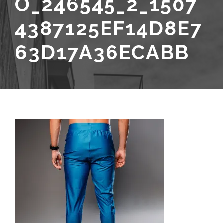
O_246545_2_1507
4387125EF14D8E7
63D17A36ECABB