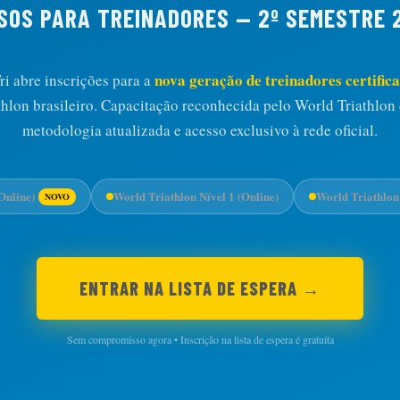
SOS PARA TREINADORES — 2º SEMESTRE 
nova geração de treinadores certific
i abre inscrições para a
athlon brasileiro. Capacitação reconhecida pelo World Triathlon
metodologia atualizada e acesso exclusivo à rede oficial.
Online)
World Triathlon Nível 1 (Online)
World Triathlon 
NOVO
ENTRAR NA LISTA DE ESPERA →
Sem compromisso agora • Inscrição na lista de espera é gratuita