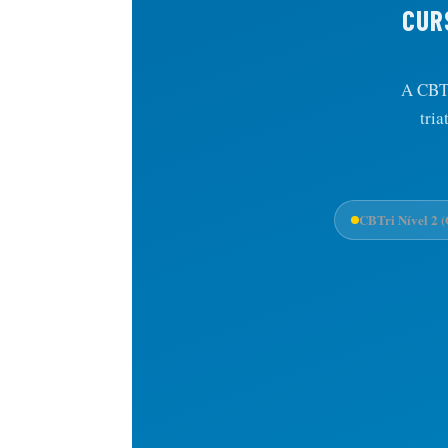
CUR
A CBTr
tri
CBTri Nível 2 (