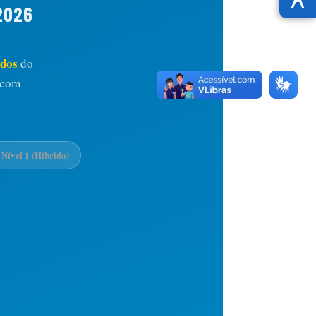
2026
ados
do
 com
Nível 1 (Híbrido)